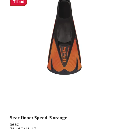
Tilbud
Seac finner Speed-S orange
Seac
71-16O/46-47