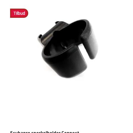
Tilbud
Scubapro snorkelholder Connect