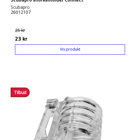
Scubapro
26012107
25 kr
23 kr
Vis produkt
Tilbud