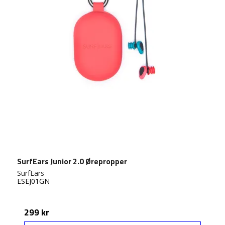
SurfEars Junior 2.0 Ørepropper
SurfEars
ESEJ01GN
299 kr