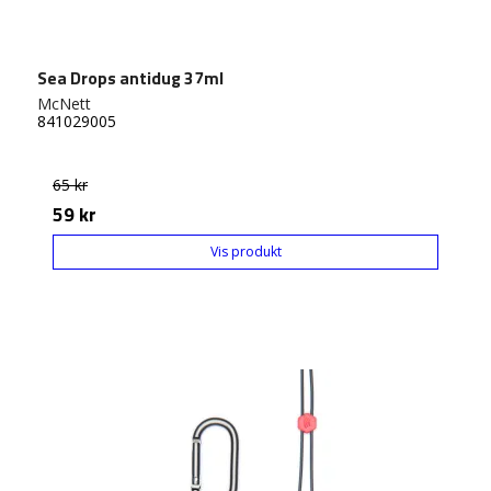
Sea Drops antidug 37ml
McNett
841029005
65 kr
59 kr
Vis produkt