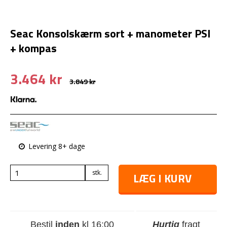
Seac Konsolskærm sort + manometer PSI
+ kompas
3.464 kr
3.849 kr
Levering 8+ dage
stk.
LÆG I KURV
Bestil
inden
kl 16:00
Hurtig
fragt