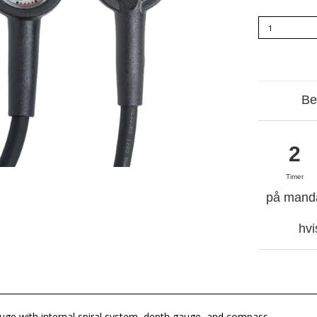
Be
2
Timer
på manda
hvi
uge with internal spiral system, depth gauge, and compass.