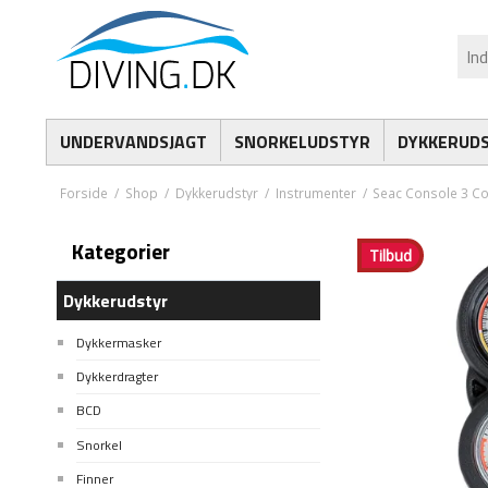
UNDERVANDSJAGT
SNORKELUDSTYR
DYKKERUD
Forside
/
Shop
/
Dykkerudstyr
/
Instrumenter
/
Seac Console 3 C
Kategorier
Tilbud
Dykkerudstyr
Dykkermasker
Dykkerdragter
BCD
Snorkel
Finner