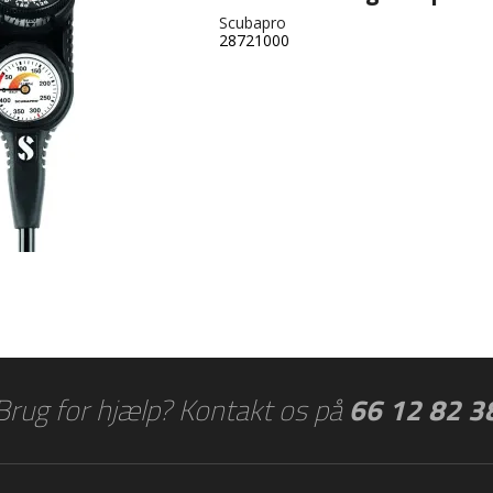
Scubapro
28721000
Brug for hjælp? Kontakt os på
66 12 82 3