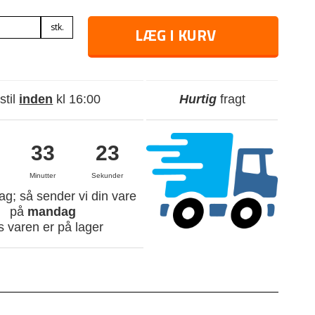
stk.
LÆG I KURV
stil
inden
kl 16:00
Hurtig
fragt
33
22
Minutter
Sekunder
g; så sender vi din vare
på
mandag
s varen er på lager