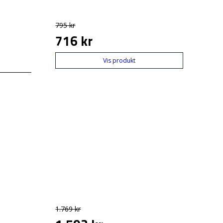
795 kr
716 kr
Vis produkt
1.769 kr