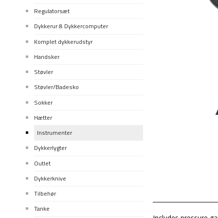
Regulatorsæt
Dykkerur & Dykkercomputer
Komplet dykkerudstyr
Handsker
Støvler
Støvler/Badesko
Sokker
Hætter
Instrumenter
Dykkerlygter
Outlet
Dykkerknive
Tilbehør
Tanke
Includes pressure ga