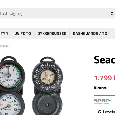
STYR
UV FOTO
DYKKERKURSER
RASHGUARDS / TØJ
ompact
Seac
1.799 
Leveri