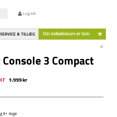
Log ind
SERVICE & TILLÆG
Din indkøbskurv er tom
 Console 3 Compact
kr
1.999 kr
ng 8+ dage