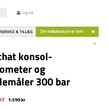
Log ind
SERVICE & TILLÆG
Din indkøbskurv er tom
hat konsol-
ometer og
emåler 300 bar
kr
1.599 kr