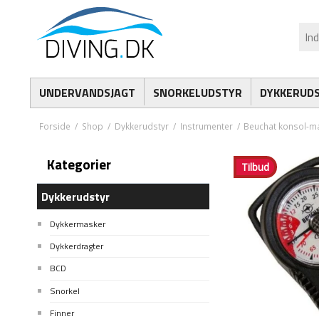
UNDERVANDSJAGT
SNORKELUDSTYR
DYKKERUD
Forside
/
Shop
/
Dykkerudstyr
/
Instrumenter
/
Beuchat konsol-m
Kategorier
Tilbud
Dykkerudstyr
Dykkermasker
Dykkerdragter
BCD
Snorkel
Finner