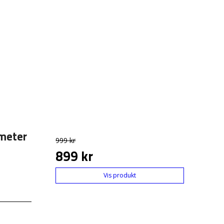
meter
999 kr
899 kr
Vis produkt