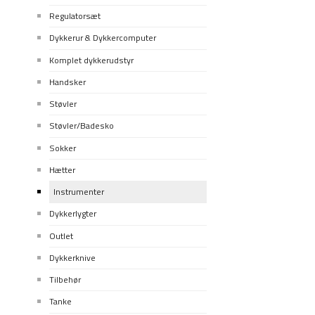
Regulatorsæt
Dykkerur & Dykkercomputer
Komplet dykkerudstyr
Handsker
Støvler
Støvler/Badesko
Sokker
Hætter
Instrumenter
Dykkerlygter
Outlet
Dykkerknive
Tilbehør
Tanke