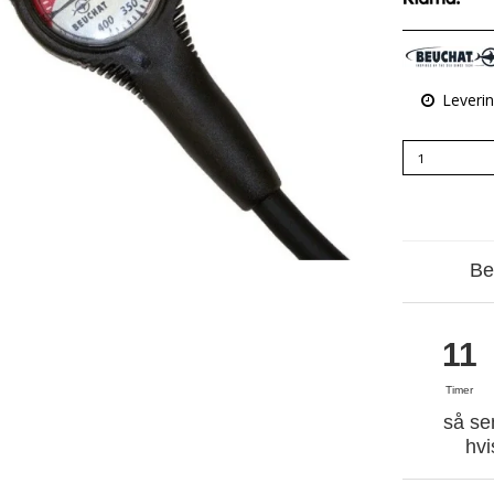
Leveri
Be
11
Timer
så se
hvi