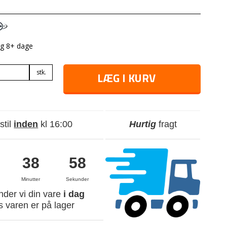
ng 8+ dage
stk.
LÆG I KURV
stil
inden
kl 16:00
Hurtig
fragt
38
57
Minutter
Sekunder
nder vi din vare
i dag
s varen er på lager