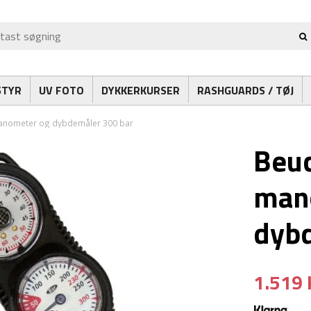
STYR
UV FOTO
DYKKERKURSER
RASHGUARDS / TØJ
anometer og dybdemåler 300 bar
Beuc
man
dybd
1.519 