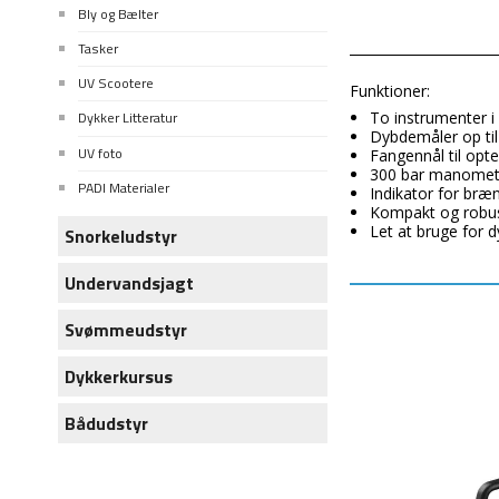
Bly og Bælter
Tasker
UV Scootere
Funktioner:
To instrumenter i 
Dykker Litteratur
Dybdemåler op til
UV foto
Fangennål til opt
300 bar manometer
PADI Materialer
Indikator for bræ
Kompakt og robus
Let at bruge for 
Snorkeludstyr
Undervandsjagt
Svømmeudstyr
Dykkerkursus
Bådudstyr