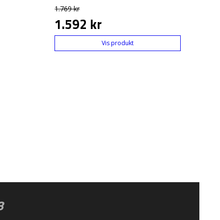
1.769 kr
1.592 kr
Vis produkt
8