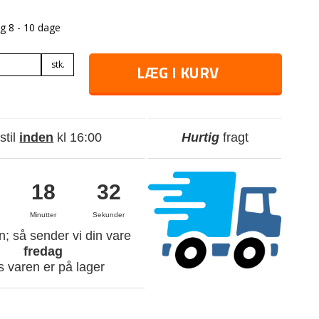
g 8 - 10 dage
stk.
LÆG I KURV
stil
inden
kl 16:00
Hurtig
fragt
18
33
Minutter
Sekunder
n; så sender vi din vare
fredag
s varen er på lager