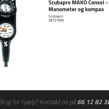
Scubapro MAKO Consol -
Manometer og kompas
Scubapro
28721000
Brug for hjælp? Kontakt os på
66 12 82 3