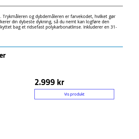
e. Trykmåleren og dybdemåleren er farvekodet, hvilket gør
rkerer din dybeste dykning, så du nemt kan logføre den
kyttet bag et ridsefast polykarbonatlinse. Inkluderer en 31-
er
2.999 kr
Vis produkt