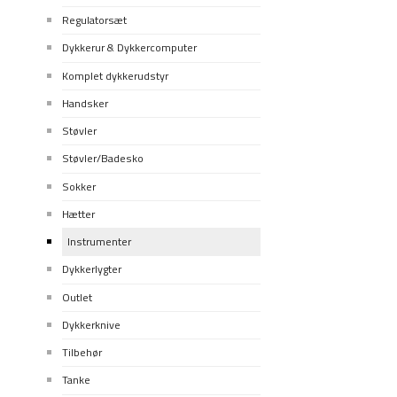
Regulatorsæt
Dykkerur & Dykkercomputer
Komplet dykkerudstyr
Handsker
Støvler
Støvler/Badesko
Sokker
Hætter
Instrumenter
Dykkerlygter
Outlet
Dykkerknive
Tilbehør
Tanke