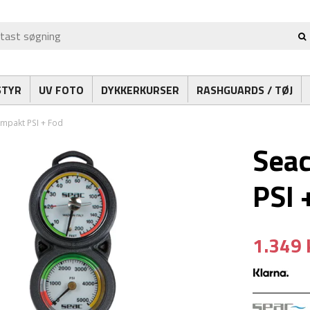
STYR
UV FOTO
DYKKERKURSER
RASHGUARDS / TØJ
mpakt PSI + Fod
Seac
PSI 
1.349 