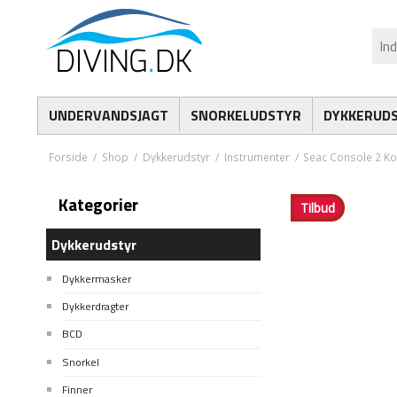
UNDERVANDSJAGT
SNORKELUDSTYR
DYKKERUD
Forside
/
Shop
/
Dykkerudstyr
/
Instrumenter
/
Seac Console 2 Ko
Kategorier
Tilbud
Dykkerudstyr
Dykkermasker
Dykkerdragter
BCD
Snorkel
Finner