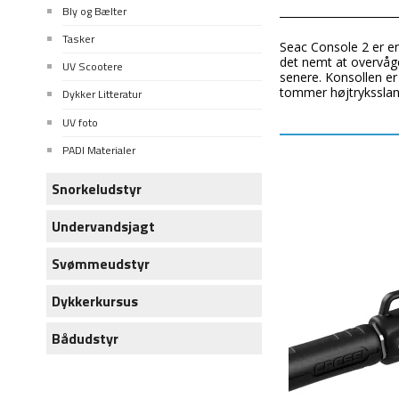
Bly og Bælter
Tasker
Seac Console 2 er en
det nemt at overvåge
UV Scootere
senere. Konsollen er 
tommer højtryksslan
Dykker Litteratur
UV foto
PADI Materialer
Snorkeludstyr
Undervandsjagt
Svømmeudstyr
Dykkerkursus
Bådudstyr