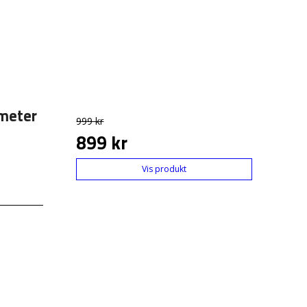
meter
999 kr
899 kr
Vis produkt