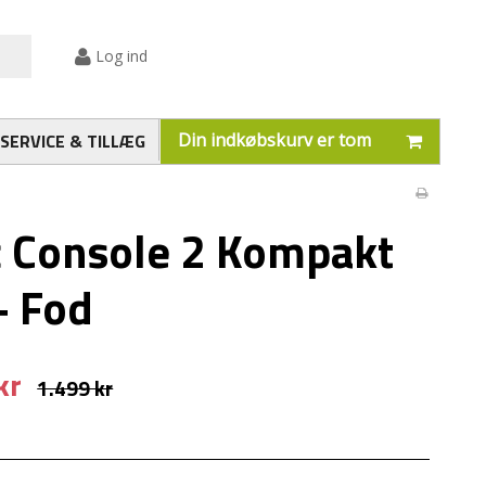
Log ind
SERVICE & TILLÆG
Din indkøbskurv er tom
 Console 2 Kompakt
+ Fod
kr
1.499 kr