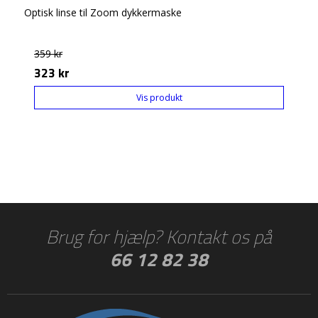
Optisk linse til Zoom dykkermaske
359 kr
323 kr
Vis produkt
Brug for hjælp? Kontakt os på
66 12 82 38