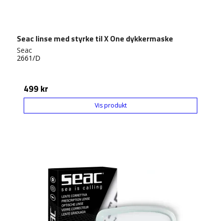
Seac linse med styrke til X One dykkermaske
Seac
2661/D
499 kr
Vis produkt